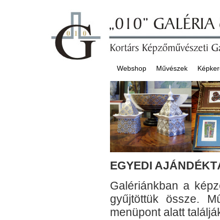
Webshop
Művészek
Képker
EGYEDI AJÁNDÉK
Galériánkban a képz
gyűjtöttük össze. 
menüpont alatt találjá